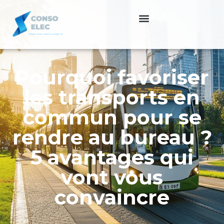
Pourquoi favoriser
les transports en
commun pour se
rendre au bureau ?
5 avantages qui
vont vous
convaincre